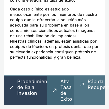
con una elevadísima tasa de éxito.
Cada caso clínico es estudiado
meticulosamente por los miembros de nuestro
equipo que le ofrecerán la solución más
adecuada para su problema en base a los
conocimientos científicos actuales (imágenes
de una rehabilitación de implantes).
Nuestras clínicas, además, están asistidas por
equipos de técnicos en prótesis dental que por
su elevada experiencia consiguen prótesis de
perfecta funcionalidad y gran belleza.
Procedimientos
Alta
Rápida
de Baja
Tasa
Recuper
Invasión
de
Éxito