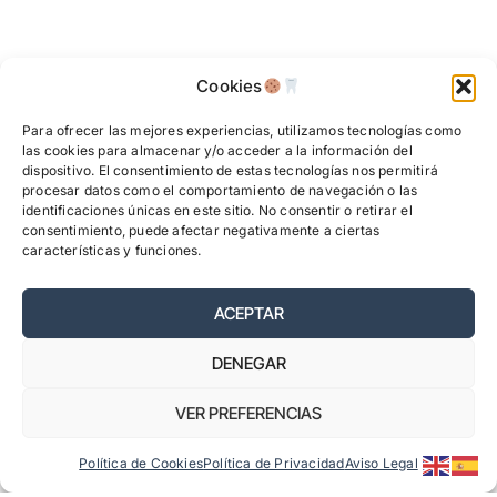
Cookies
Para ofrecer las mejores experiencias, utilizamos tecnologías como
las cookies para almacenar y/o acceder a la información del
dispositivo. El consentimiento de estas tecnologías nos permitirá
procesar datos como el comportamiento de navegación o las
identificaciones únicas en este sitio. No consentir o retirar el
consentimiento, puede afectar negativamente a ciertas
características y funciones.
ACEPTAR
Currículum y trayectoria
DENEGAR
profesional
El Dr. González Moles es reconocido
VER PREFERENCIAS
actualmente como uno de los principales
expertos en Medicina Oral del mundo, tal y
Política de Cookies
Política de Privacidad
Aviso Legal
como queda patente y demostrado por